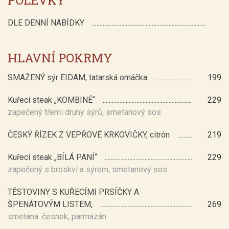
DLE DENNÍ NABÍDKY
HLAVNÍ POKRMY
SMAŽENÝ sýr EIDAM, tatarská omáčka
199
Kuřecí steak „KOMBINÉ“
229
zapečený třemi druhy sýrů, smetanový sos
ČESKÝ ŘÍZEK Z VEPŘOVÉ KRKOVIČKY, citrón
219
Kuřecí steak „BÍLÁ PANÍ“
229
zapečený s broskví a sýrem, smetanový sos
TĚSTOVINY S KUŘECÍMI PRSÍČKY A
ŠPENÁTOVÝM LISTEM,
269
smetana. česnek, parmazán