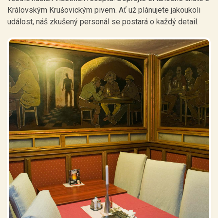
Královským Krušovickým pivem. Ať už plánujete jakoukoli
událost, náš zkušený personál se postará o každý detail.