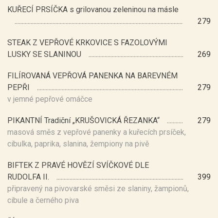
KUŘECÍ PRSÍČKA s grilovanou zeleninou na másle
279
STEAK Z VEPŘOVÉ KRKOVICE S FAZOLOVÝMI
LUSKY SE SLANINOU
269
FILÍROVANÁ VEPŘOVÁ PANENKA NA BAREVNÉM
PEPŘI
279
v jemné pepřové omáčce
PIKANTNÍ Tradiční „KRUŠOVICKÁ ŘEZANKA“
279
masová směs z vepřové panenky a kuřecích prsíček,
cibulka, paprika, slanina, žempiony na pivě
BIFTEK Z PRAVÉ HOVĚZÍ SVÍČKOVÉ DLE
RUDOLFA II.
399
připravený na pivovarské směsi ze slaniny, žampionů,
cibule a černého piva