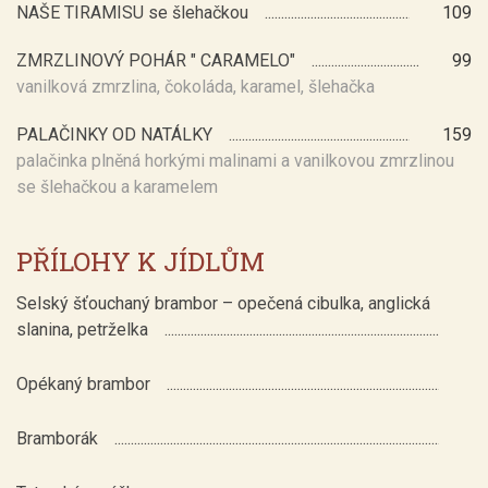
NAŠE TIRAMISU se šlehačkou
109
ZMRZLINOVÝ POHÁR " CARAMELO"
99
vanilková zmrzlina, čokoláda, karamel, šlehačka
PALAČINKY OD NATÁLKY
159
palačinka plněná horkými malinami a vanilkovou zmrzlinou
se šlehačkou a karamelem
PŘÍLOHY K JÍDLŮM
Selský šťouchaný brambor – opečená cibulka, anglická
slanina, petrželka
Opékaný brambor
Bramborák