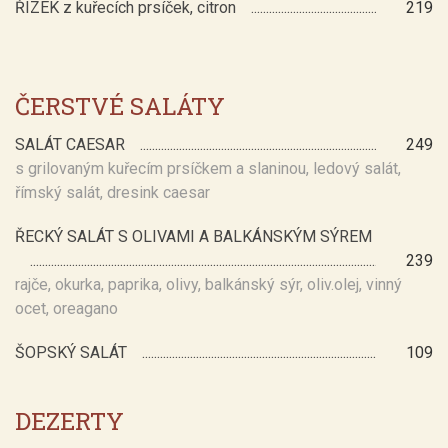
ŘÍZEK z kuřecích prsíček, citron
219
ČERSTVÉ SALÁTY
SALÁT CAESAR
249
s grilovaným kuřecím prsíčkem a slaninou, ledový salát,
římský salát, dresink caesar
ŘECKÝ SALÁT S OLIVAMI A BALKÁNSKÝM SÝREM
239
rajče, okurka, paprika, olivy, balkánský sýr, oliv.olej, vinný
ocet, oreagano
ŠOPSKÝ SALÁT
109
DEZERTY