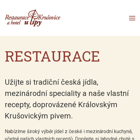
Přejít k obsahu
RESTAURACE
Užijte si tradiční česká jídla,
mezinárodní speciality a naše vlastní
recepty, doprovázené Královským
Krušovickým pivem.
Nabízíme široký výběr jídel z české i mezinárodní kuchyně,
včetně našich vlastních receptů. Dopřejte si lahodné chutě s